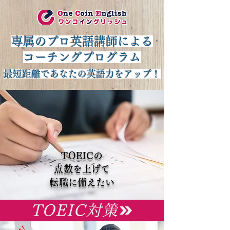
専属のプロ英語講師による
コーチングプログラム
最短距離であなたの英語力をアップ！
NEW
TOEICの
​点数を上げて
​転職に備えたい
TOEIC対策