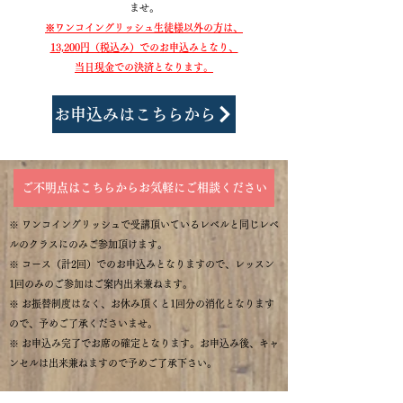
ませ
。
※ワンコイングリッシュ生徒様以外の方は、
13,200円（税込み）でのお申込みとなり、
当日現金での決済となります。
お申込みはこちらから
ご不明点はこちらからお気軽にご相談ください
​​※ ワンコイングリッシュで受講頂いているレベルと同じレベ
ルのクラスにのみご参加頂けます。
※ コース（計2回）でのお申込みとなりますので、レッスン
1回のみのご参加はご案内出来兼ねます。
※ お振替制度はなく、お休み頂くと1回分の消化となります
ので、予めご了承くださいませ。
※ お申込み完了でお席の確定となります。お申込み後、キャ
ンセルは出来兼ねますので予めご了承下さい。