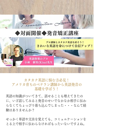
カタカナ英語に悩む方必見！
アメリカ育ちのベテラン講師から英語発音の
基礎を学ぼう！
英語の知識がついてきて、話せることも増えてきたの
に、いざ話してみると発音のせいでなかなか相手に伝わ
らなくてちょっぴり落ち込んでしまった・・・なんて経
験はありませんか？
せっかく単語や文法を覚えても、コミュニケーションを
とる上で相手に伝わらなければもったいないですよね。