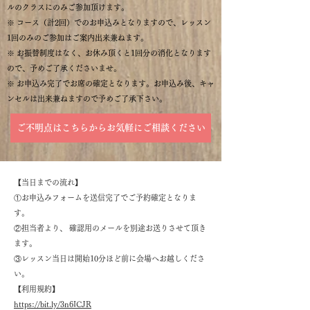
ルのクラスにのみご参加頂けます。
※ コース（計2回）でのお申込みとなりますので、レッスン
1回のみのご参加はご案内出来兼ねます。
※ お振替制度はなく、お休み頂くと1回分の消化となります
ので、予めご了承くださいませ。
※ お申込み完了でお席の確定となります。お申込み後、キャ
ンセルは出来兼ねますので予めご了承下さい。
ご不明点はこちらからお気軽にご相談ください
​【当日までの流れ】
①お申込みフォームを送信完了でご予約確定となりま
す。
②担当者より、 確認用のメールを別途お送りさせて頂き
ます。
③レッスン当日は開始10分ほど前に会場へお越しくださ
い。
【利用規約】
https://bit.ly/3n6ICJR