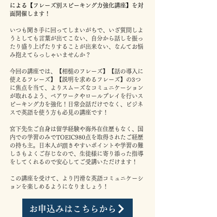
による
【フレーズ別スピーキング力強化講座】を対
面開催します！
​いつも聞き手に回ってしまいがちで、いざ質問しよ
うとしても言葉が出てこない、自分から話しを振っ
たり盛り上げたりすることが出来ない、なんてお悩
み抱えてらっしゃいませんか？
今回の講座では、【相槌のフレーズ】【話の導入に
使えるフレーズ】【説明を求めるフレーズ】の3つ
に焦点を当て、よりスムーズなコミュニケーション
が取れるよう、ペアワークやロールプレイを行いス
ピーキング力を強化！日常会話だけでなく、ビジネ
スで英語を使う方も必見の講座です！
宮下先生ご自身は留学経験や海外在住歴もなく、国
内での学習のみでTOEIC980点を取得されたご経歴
の持ち主。日本人が躓きやすいポイントや学習の難
しさもよくご存じなので、生徒様に寄り添った指導
をしてくれるので安心してご受講いただけます！
​この講座を受けて、より円滑な英語コミュニケーシ
ョンを楽しめるようになりましょう！
お申込みはこちらから