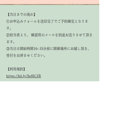
​【当日までの流れ】
①お申込みフォームを送信完了でご予約確定となりま
す。
②担当者より、 確認用のメールを別途お送りさせて頂き
ます。
③当日は開始時間10~15分前に開催場所にお越し頂き、
受付をお済ませください。
【利用規約】
https://bit.ly/3n6ICJR