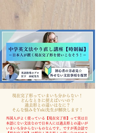
現在完了形っていまいち分からない！
どんなときに使えばいいの？
過去形との違いはなに？
​そんな悩みをYuki先生が解決します！
外国人がよく使っている【現在完了形】って実は日
本語にない文法なので日本人には過去形との違いが
いまいち分からないものなんです。ですが英会話で