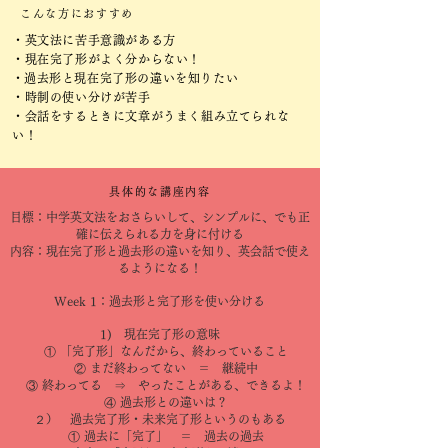
こんな方におすすめ
・英文法に苦手意識がある方
・現在完了形がよく分からない！
​・過去形と現在完了形の違いを知りたい
・時制の使い分けが苦手
・会話をするときに文章がうまく組み立てられな
い！
具体的な講座内容
目標：中学英文法をおさらいして、シンプルに、でも正
確に伝えられる力を身に付ける
内容：現在完了形と過去形の違いを知り、英会話で使え
るようになる！
Week 1：過去形と完了形を使い分ける
1) 現在完了形の意味
① 「完了形」なんだから、終わっていること
② まだ終わってない ＝ 継続中
③ 終わってる ⇒ やったことがある、できるよ！
④ 過去形との違いは？
２） 過去完了形・未来完了形というのもある
① 過去に「完了」 ＝ 過去の過去