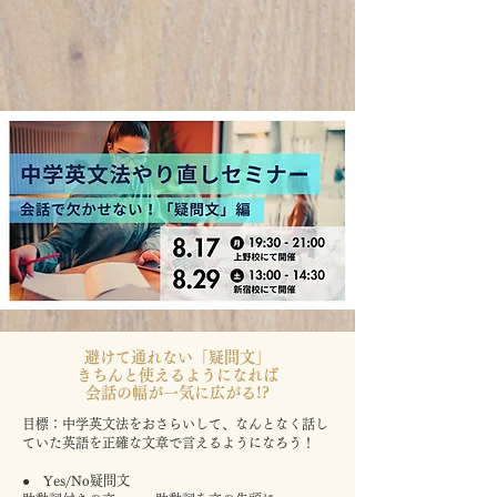
避けて通れない「疑問文」
​きちんと使えるようになれば
​会話の幅が一気に広がる!?
目標：中学英文法をおさらいして、なんとなく話し
ていた英語を正確な文章で言えるようになろう！
● Yes/No疑問文